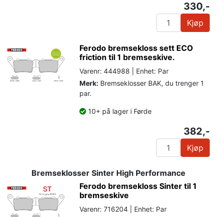
330,-
Kjøp
Ferodo bremsekloss sett ECO
friction til 1 bremseskive.
Varenr: 444988 | Enhet: Par
Merk:
Bremseklosser BAK, du trenger 1
par.
10+ på lager i Førde
382,-
Kjøp
Bremseklosser Sinter High Performance
Ferodo bremsekloss Sinter til 1
bremseskive
Varenr: 716204 | Enhet: Par