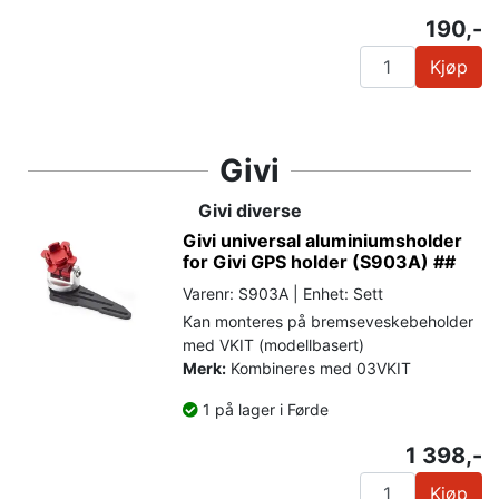
190,-
Kjøp
Givi
Givi diverse
Givi universal aluminiumsholder
for Givi GPS holder (S903A) ##
Varenr: S903A | Enhet: Sett
Kan monteres på bremseveskebeholder
med VKIT (modellbasert)
Merk:
Kombineres med 03VKIT
1 på lager i Førde
1 398,-
Kjøp