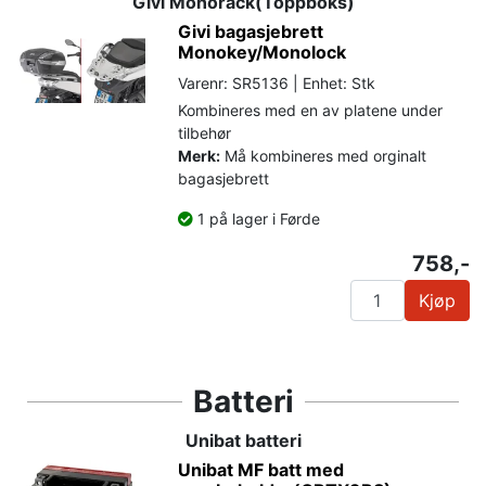
Givi Monorack(Toppboks)
Givi bagasjebrett
Monokey/Monolock
Varenr: SR5136 | Enhet: Stk
Kombineres med en av platene under
tilbehør
Merk:
Må kombineres med orginalt
bagasjebrett
1 på lager i Førde
758,-
Kjøp
Batteri
Unibat batteri
Unibat MF batt med