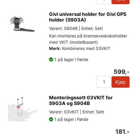
Givi universal holder for Givi GPS
holder (S903A)
Varenr: S904B | Enhet: Sett
Kan monteres på bremseveskebeholder
med VKIT (modellbasert)
Merk:
Kombineres med 03VKIT
1 på lager i Førde
599,-
Kjøp
Monteringssett 03VKIT for
S903A og S904B
Varenr: 03VKIT | Enhet: Sett
1 på lager i Førde
181,-