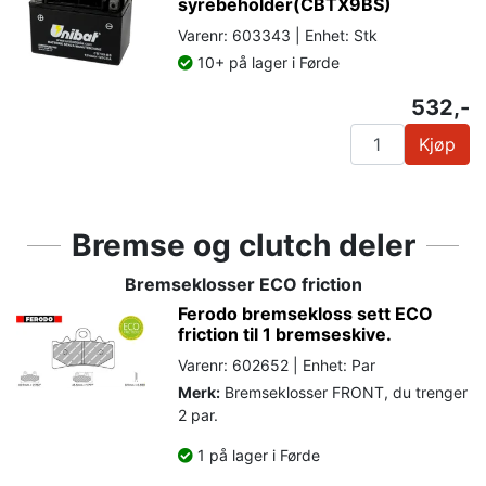
syrebeholder(CBTX9BS)
Varenr: 603343 | Enhet: Stk
10+ på lager i Førde
532,-
Kjøp
Bremse og clutch deler
Bremseklosser ECO friction
Ferodo bremsekloss sett ECO
friction til 1 bremseskive.
Varenr: 602652 | Enhet: Par
Merk:
Bremseklosser FRONT, du trenger
2 par.
1 på lager i Førde