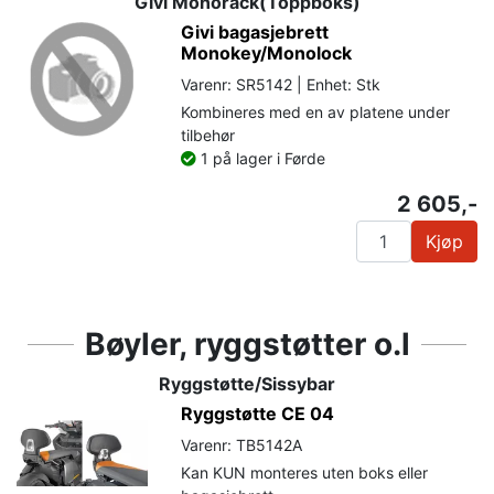
Givi Monorack(Toppboks)
Givi bagasjebrett
Monokey/Monolock
Varenr: SR5142 | Enhet: Stk
Kombineres med en av platene under
tilbehør
1 på lager i Førde
2 605,-
Kjøp
Bøyler, ryggstøtter o.l
Ryggstøtte/Sissybar
Ryggstøtte CE 04
Varenr: TB5142A
Kan KUN monteres uten boks eller