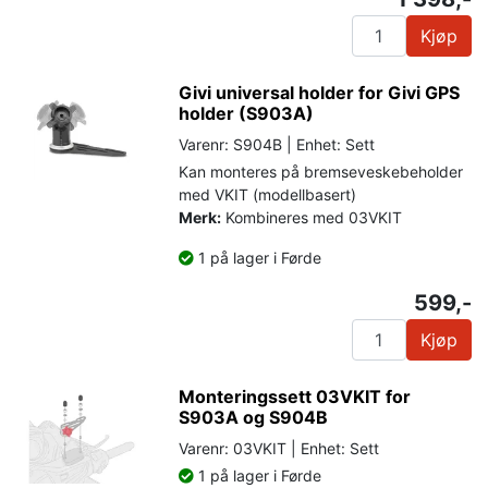
Kjøp
Givi universal holder for Givi GPS
holder (S903A)
Varenr: S904B | Enhet: Sett
Kan monteres på bremseveskebeholder
med VKIT (modellbasert)
Merk:
Kombineres med 03VKIT
1 på lager i Førde
599,-
Kjøp
Monteringssett 03VKIT for
S903A og S904B
Varenr: 03VKIT | Enhet: Sett
1 på lager i Førde