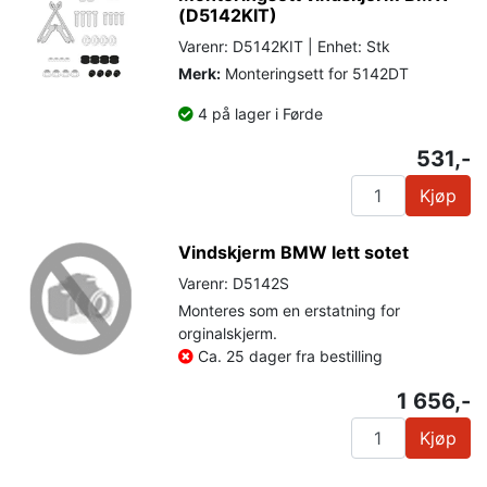
(D5142KIT)
Varenr: D5142KIT | Enhet: Stk
Merk:
Monteringsett for 5142DT
4 på lager i Førde
531,-
Kjøp
Vindskjerm BMW lett sotet
Varenr: D5142S
Monteres som en erstatning for
orginalskjerm.
Ca. 25 dager fra bestilling
1 656,-
Kjøp