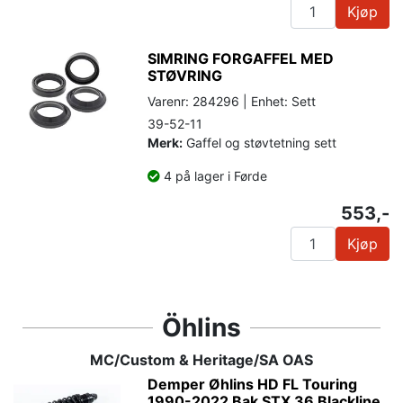
Kjøp
SIMRING FORGAFFEL MED
STØVRING
Varenr: 284296 | Enhet: Sett
39-52-11
Merk:
Gaffel og støvtetning sett
4 på lager i Førde
553,-
Kjøp
Öhlins
MC/Custom & Heritage/SA OAS
Demper Øhlins HD FL Touring
1990-2022 Bak STX 36 Blackline