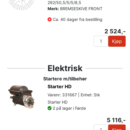
292/50,5/5/5/8,5
Merk:
BREMSESKIVE FRONT
Ca. 40 dager fra bestilling
2 524,-
Kjøp
Elektrisk
Startere m/tilbehør
Starter HD
Varenr: 331667 | Enhet: Stk
Starter HD
2 på lager i Førde
5 116,-
Kjøp