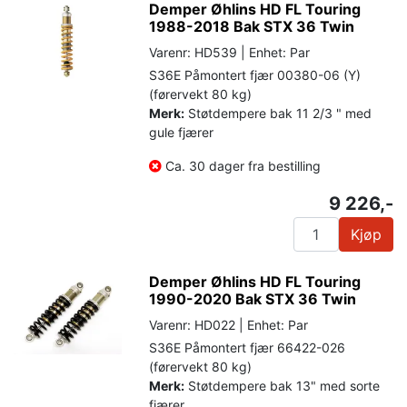
Demper Øhlins HD FL Touring
1988-2018 Bak STX 36 Twin
Varenr: HD539 | Enhet: Par
S36E Påmontert fjær 00380-06 (Y)
(førervekt 80 kg)
Merk:
Støtdempere bak 11 2/3 " med
gule fjærer
Ca. 30 dager fra bestilling
9 226,-
Kjøp
Demper Øhlins HD FL Touring
1990-2020 Bak STX 36 Twin
Varenr: HD022 | Enhet: Par
S36E Påmontert fjær 66422-026
(førervekt 80 kg)
Merk:
Støtdempere bak 13" med sorte
fjærer