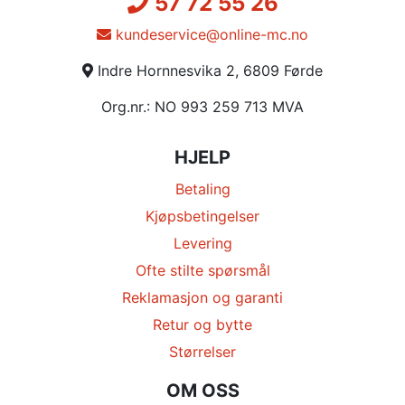
57 72 55 26
kundeservice@online-mc.no
Indre Hornnesvika 2, 6809 Førde
Org.nr.: NO 993 259 713 MVA
HJELP
Betaling
Kjøpsbetingelser
Levering
Ofte stilte spørsmål
Reklamasjon og garanti
Retur og bytte
Størrelser
OM OSS