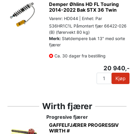
Demper Øhlins HD FL Touring
2014-2022 Bak STX 36 Twin
Varenr: HD044 | Enhet: Par
S36HR1C1L Påmontert fjær 66422-026
(B) (førervekt 80 kg)
Merk:
Støtdempere bak 13" med sorte
fjærer
Ca. 30 dager fra bestilling
20 940,-
Kjøp
Wirth fjærer
Progresive fjærer
GAFFELFJÆRER PROGRESSIV
WIRTH #