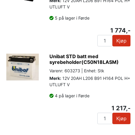
Merk:
12V 20AH L206 B91 H164 POL H+
UTLUFT V
5 på lager i Førde
1 774,-
Kjøp
Unibat STD batt med
syrebeholder(C50N18LASM)
Varenr: 603273 | Enhet: Stk
Merk:
12V 20AH L206 B91 H164 POL H+
UTLUFT V
4 på lager i Førde
1 217,-
Kjøp