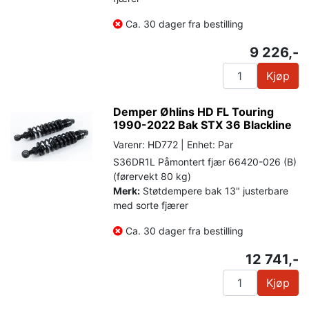
Ca. 30 dager fra bestilling
9 226,-
Kjøp
Demper Øhlins HD FL Touring
1990-2022 Bak STX 36 Blackline
Varenr: HD772 | Enhet: Par
S36DR1L Påmontert fjær 66420-026 (B)
(førervekt 80 kg)
Merk:
Støtdempere bak 13" justerbare
med sorte fjærer
Ca. 30 dager fra bestilling
12 741,-
Kjøp