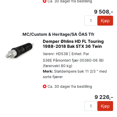
Ca. 30 dager fra bestilling
9 508,-
Kjøp
MC/Custom & Heritage/SA ÖAS Tfr
Demper Øhlins HD FL Touring
1988-2018 Bak STX 36 Twin
Varenr: HD538 | Enhet: Par
S36E Påmontert fjær 00360-06 (B)
(førervekt 80 kg)
Merk:
Støtdempere bak 11 2/3 " med
sorte fjærer
Ca. 30 dager fra bestilling
9 226,-
Kjøp