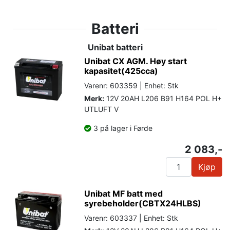
Batteri
Unibat batteri
Unibat CX AGM. Høy start
kapasitet(425cca)
Varenr: 603359 | Enhet: Stk
Merk:
12V 20AH L206 B91 H164 POL H+
UTLUFT V
3 på lager i Førde
2 083,-
Kjøp
Unibat MF batt med
syrebeholder(CBTX24HLBS)
Varenr: 603337 | Enhet: Stk