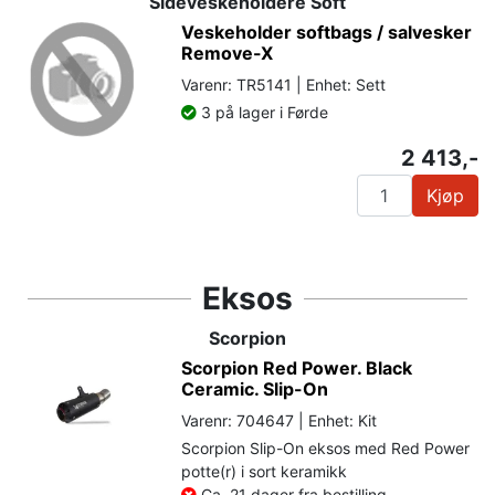
Sideveskeholdere Soft
Veskeholder softbags / salvesker
Remove-X
Varenr: TR5141 | Enhet: Sett
3 på lager i Førde
2 413,-
Kjøp
Eksos
Scorpion
Scorpion Red Power. Black
Ceramic. Slip-On
Varenr: 704647 | Enhet: Kit
Scorpion Slip-On eksos med Red Power
potte(r) i sort keramikk
Ca. 21 dager fra bestilling