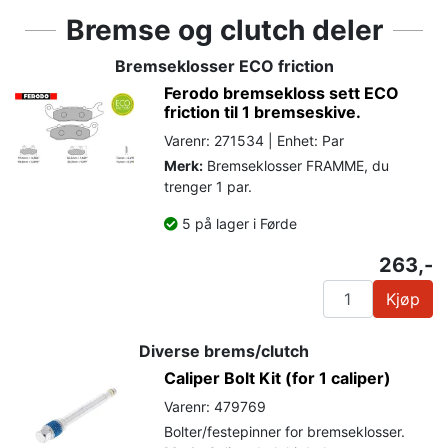
Bremse og clutch deler
Bremseklosser ECO friction
Ferodo bremsekloss sett ECO
friction til 1 bremseskive.
Varenr: 271534 | Enhet: Par
Merk:
Bremseklosser FRAMME, du
trenger 1 par.
5 på lager i Førde
263,-
Kjøp
Diverse brems/clutch
Caliper Bolt Kit (for 1 caliper)
Varenr: 479769
Bolter/festepinner for bremseklosser.