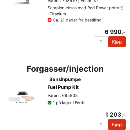
Varenr: 708410 | Enhet: Kit
Scorpion eksos med Red Power potte(r)
i Titanium.
Ca. 21 dager fra bestilling
6 990,-
Kjøp
Forgasser/injection
Bensinpumpe
Fuel Pump Kit
Varenr: 695833
1 på lager i Førde
1 203,-
Kjøp