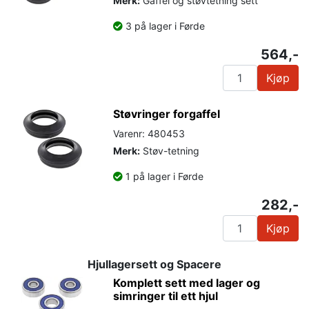
Merk:
Gaffel og støvtetning sett
3 på lager i Førde
564,-
Kjøp
Støvringer forgaffel
Varenr: 480453
Merk:
Støv-tetning
1 på lager i Førde
282,-
Kjøp
Hjullagersett og Spacere
Komplett sett med lager og
simringer til ett hjul