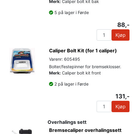
Merk:
Caliper bolt kit bak
5 på lager i Førde
88,-
Kjøp
Caliper Bolt Kit (for 1 caliper)
Varenr: 605495
Bolter/festepinner for bremseklosser.
Merk:
Caliper bolt kit front
2 på lager i Førde
131,-
Kjøp
Overhalings sett
Bremsecaliper overhalingssett