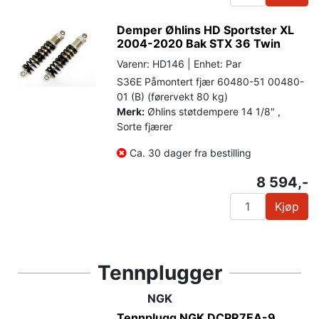
Demper Øhlins HD Sportster XL
2004-2020 Bak STX 36 Twin
Varenr: HD146 | Enhet: Par
S36E Påmontert fjær 60480-51 00480-
01 (B) (førervekt 80 kg)
Merk:
Øhlins støtdempere 14 1/8" ,
Sorte fjærer
Ca. 30 dager fra bestilling
8 594,-
Kjøp
Tennplugger
NGK
Tennplugg NGK DCPR7EA-9