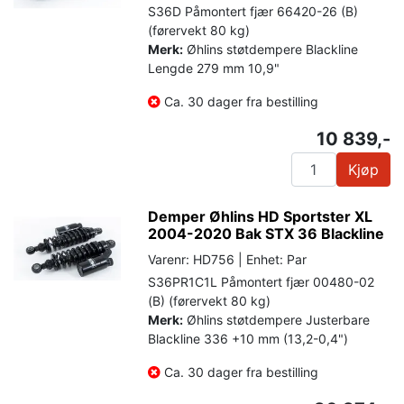
S36D Påmontert fjær 66420-26 (B)
(førervekt 80 kg)
Merk:
Øhlins støtdempere Blackline
Lengde 279 mm 10,9"
Ca. 30 dager fra bestilling
10 839,-
Kjøp
Demper Øhlins HD Sportster XL
2004-2020 Bak STX 36 Blackline
Varenr: HD756 | Enhet: Par
S36PR1C1L Påmontert fjær 00480-02
(B) (førervekt 80 kg)
Merk:
Øhlins støtdempere Justerbare
Blackline 336 +10 mm (13,2-0,4")
Ca. 30 dager fra bestilling