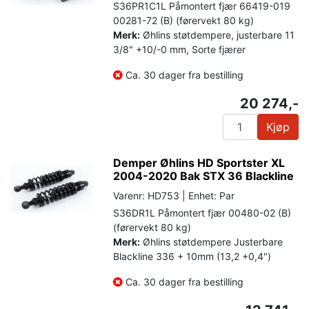
S36PR1C1L Påmontert fjær 66419-019
00281-72 (B) (førervekt 80 kg)
Merk:
Øhlins støtdempere, justerbare 11
3/8" +10/-0 mm, Sorte fjærer
Ca. 30 dager fra bestilling
20 274,-
Kjøp
Demper Øhlins HD Sportster XL
2004-2020 Bak STX 36 Blackline
Varenr: HD753 | Enhet: Par
S36DR1L Påmontert fjær 00480-02 (B)
(førervekt 80 kg)
Merk:
Øhlins støtdempere Justerbare
Blackline 336 + 10mm (13,2 +0,4")
Ca. 30 dager fra bestilling