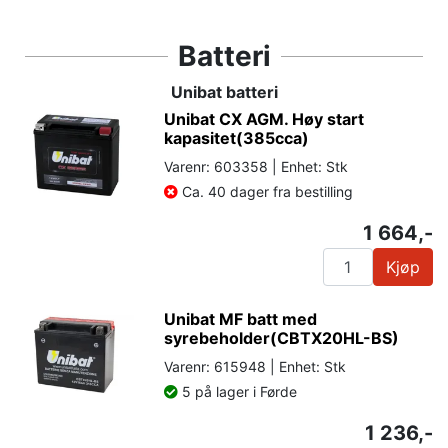
Batteri
Unibat batteri
Unibat CX AGM. Høy start
kapasitet(385cca)
Varenr: 603358 | Enhet: Stk
Ca. 40 dager fra bestilling
1 664,-
Kjøp
Unibat MF batt med
syrebeholder(CBTX20HL-BS)
Varenr: 615948 | Enhet: Stk
5 på lager i Førde
1 236,-