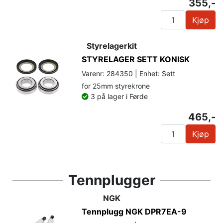
355,-
Kjøp
Styrelagerkit
STYRELAGER SETT KONISK
Varenr: 284350 | Enhet: Sett
for 25mm styrekrone
3 på lager i Førde
465,-
Kjøp
Tennplugger
NGK
Tennplugg NGK DPR7EA-9