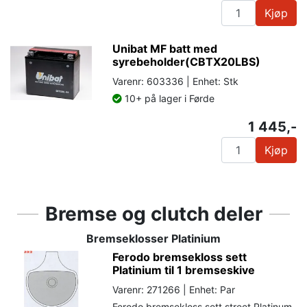
Kjøp
Unibat MF batt med
syrebeholder(CBTX20LBS)
Varenr: 603336 | Enhet: Stk
10+ på lager i Førde
1 445,-
Kjøp
Bremse og clutch deler
Bremseklosser Platinium
Ferodo bremsekloss sett
Platinium til 1 bremseskive
Varenr: 271266 | Enhet: Par
Ferodo bremsekloss sett street Platinum