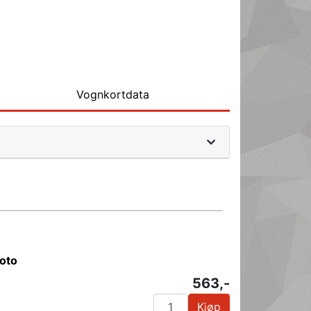
Vognkortdata
moto
563,-
Kjøp