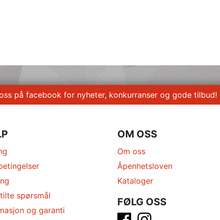
 oss på facebook for nyheter, konkurranser og gode tilbud!
LP
OM OSS
ng
Om oss
betingelser
Åpenhetsloven
ing
Kataloger
tilte spørsmål
FØLG OSS
masjon og garanti