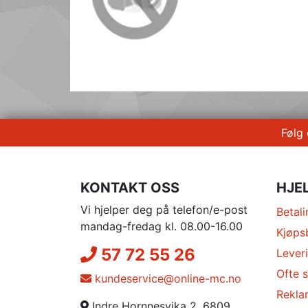
Følg
KONTAKT OSS
HJE
Vi hjelper deg på telefon/e-post
Betali
mandag-fredag kl. 08.00-16.00
Kjøps
57 72 55 26
Lever
Ofte s
kundeservice@online-mc.no
Rekla
Indre Hornnesvika 2, 6809