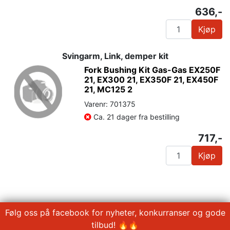
636,-
Kjøp
Svingarm, Link, demper kit
Fork Bushing Kit Gas-Gas EX250F
21, EX300 21, EX350F 21, EX450F
21, MC125 2
Varenr: 701375
Ca. 21 dager fra bestilling
717,-
Kjøp
Følg oss på facebook for nyheter, konkurranser og gode
tilbud! 🔥🔥