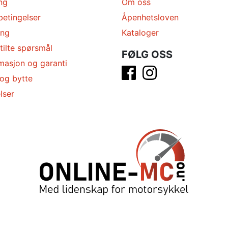
ng
Om oss
betingelser
Åpenhetsloven
ing
Kataloger
tilte spørsmål
FØLG OSS
masjon og garanti
 og bytte
lser