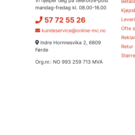
Vi hjelper deg på telefon/e-post
Betali
mandag-fredag kl. 08.00-16.00
Kjøps
57 72 55 26
Lever
Ofte s
kundeservice@online-mc.no
Rekla
Indre Hornnesvika 2, 6809
Retur
Førde
Større
Org.nr.: NO 993 259 713 MVA