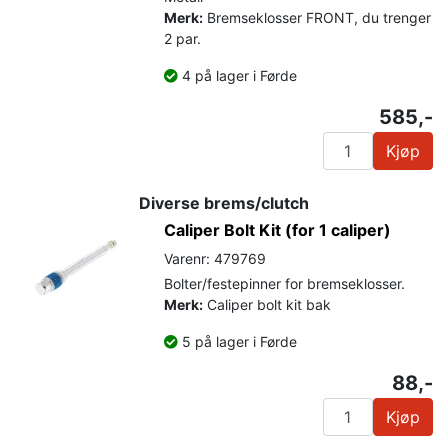
Merk:
Bremseklosser FRONT, du trenger
2 par.
4 på lager i Førde
585,-
Kjøp
Diverse brems/clutch
Caliper Bolt Kit (for 1 caliper)
Varenr: 479769
Bolter/festepinner for bremseklosser.
Merk:
Caliper bolt kit bak
5 på lager i Førde
88,-
Kjøp