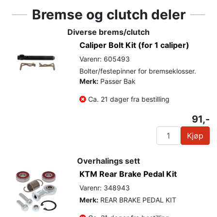
Bremse og clutch deler
Diverse brems/clutch
Caliper Bolt Kit (for 1 caliper)
Varenr: 605493
Bolter/festepinner for bremseklosser.
Merk:
Passer Bak
Ca. 21 dager fra bestilling
91,-
Kjøp
Overhalings sett
KTM Rear Brake Pedal Kit
Varenr: 348943
Merk:
REAR BRAKE PEDAL KIT