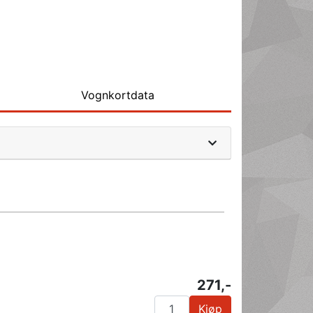
Vognkortdata
271,-
Kjøp