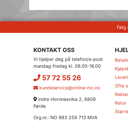
Følg
KONTAKT OSS
HJE
Vi hjelper deg på telefon/e-post
Betali
mandag-fredag kl. 08.00-16.00
Kjøps
57 72 55 26
Lever
Ofte s
kundeservice@online-mc.no
Rekla
Indre Hornnesvika 2, 6809
Retur
Førde
Større
Org.nr.: NO 993 259 713 MVA