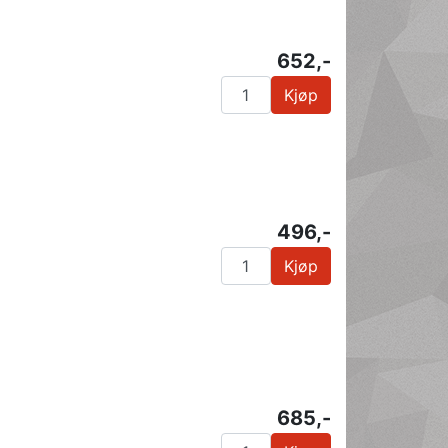
652,-
Kjøp
496,-
Kjøp
685,-