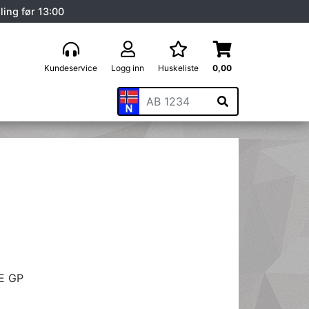
ling før 13:00
Kundeservice
Logg inn
Huskeliste
0,00
E GP