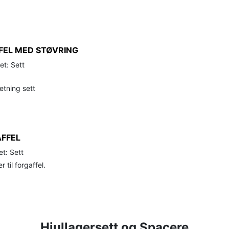
FEL MED STØVRING
et: Sett
etning sett
FFEL
t: Sett
 til forgaffel.
Hjullagersett og Spacere