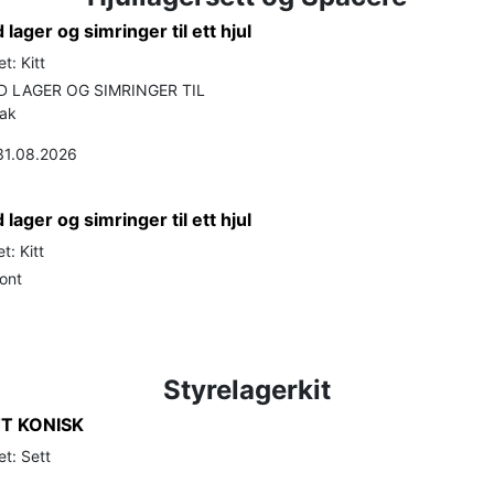
lager og simringer til ett hjul
t: Kitt
 LAGER OG SIMRINGER TIL
bak
 31.08.2026
lager og simringer til ett hjul
t: Kitt
ront
Styrelagerkit
T KONISK
t: Sett