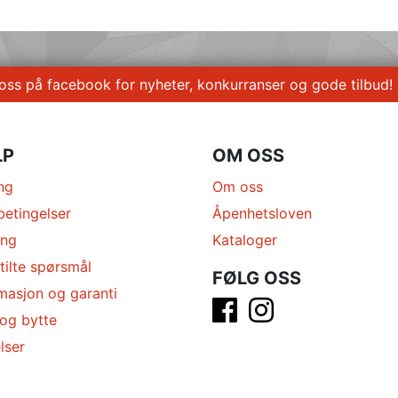
 oss på facebook for nyheter, konkurranser og gode tilbud!
LP
OM OSS
ng
Om oss
betingelser
Åpenhetsloven
ing
Kataloger
tilte spørsmål
FØLG OSS
masjon og garanti
 og bytte
lser