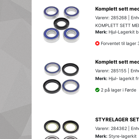
Komplett sett med 
Varenr: 285268 | Enhe
KOMPLETT SETT MED
Merk:
Hjul-Lagerkit 
Forventet til lager
Komplett sett med 
Varenr: 285155 | Enhe
Merk:
Hjul- lagerkit f
2 på lager i Førde
STYRELAGER SET
Varenr: 284362 | Enhe
Merk:
Styre-lagerkit