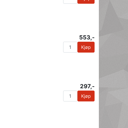
553,-
Kjøp
297,-
Kjøp