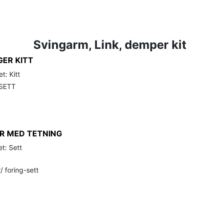
Svingarm, Link, demper kit
ER KITT
t: Kitt
SETT
R MED TETNING
t: Sett
 foring-sett