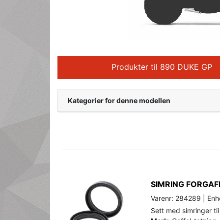
Produkter til 890 DUKE GP
Kategorier for denne modellen
SIMRING FORGAF
Varenr: 284289 | Enhe
Sett med simringer til