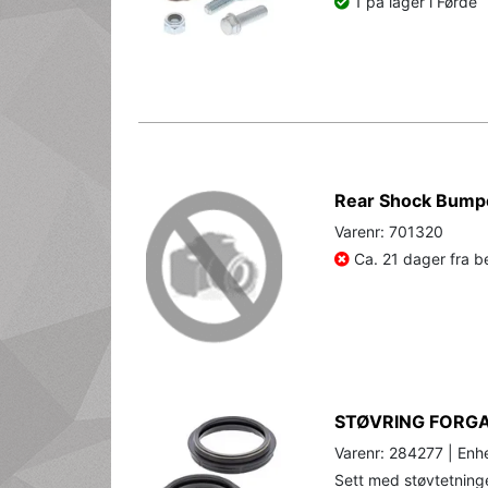
1 på lager i Førde
Rear Shock Bumpe
Varenr: 701320
Ca. 21 dager fra be
STØVRING FORGA
Varenr: 284277 | Enhe
Sett med støvtetninger