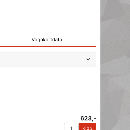
Vognkortdata
623,-
Kjøp