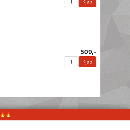
Kjøp
509,-
Kjøp
 🔥🔥