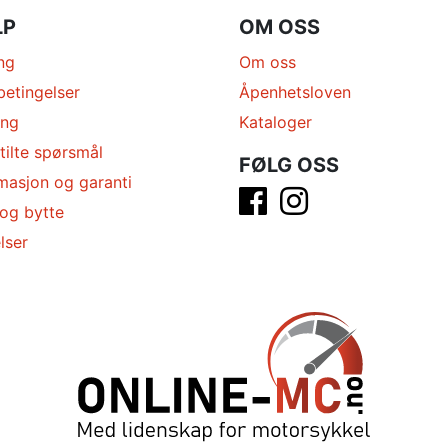
LP
OM OSS
ng
Om oss
betingelser
Åpenhetsloven
ing
Kataloger
tilte spørsmål
FØLG OSS
masjon og garanti
 og bytte
lser