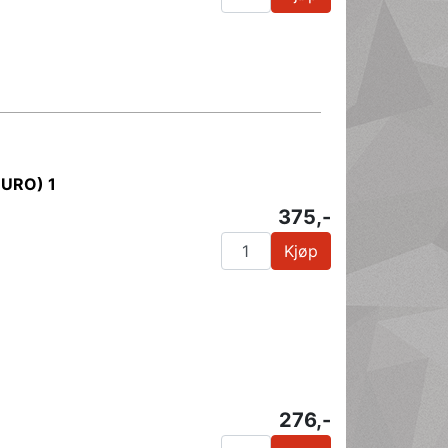
EURO) 1
375,-
Kjøp
276,-