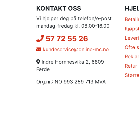
KONTAKT OSS
HJE
Vi hjelper deg på telefon/e-post
Betali
mandag-fredag kl. 08.00-16.00
Kjøps
57 72 55 26
Lever
Ofte s
kundeservice@online-mc.no
Rekla
Indre Hornnesvika 2, 6809
Retur
Førde
Større
Org.nr.: NO 993 259 713 MVA