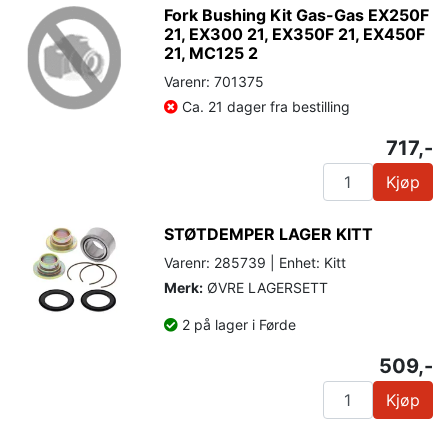
Fork Bushing Kit Gas-Gas EX250F
21, EX300 21, EX350F 21, EX450F
21, MC125 2
Varenr: 701375
Ca. 21 dager fra bestilling
717,-
Kjøp
STØTDEMPER LAGER KITT
Varenr: 285739 | Enhet: Kitt
Merk:
ØVRE LAGERSETT
2 på lager i Førde
509,-
Kjøp