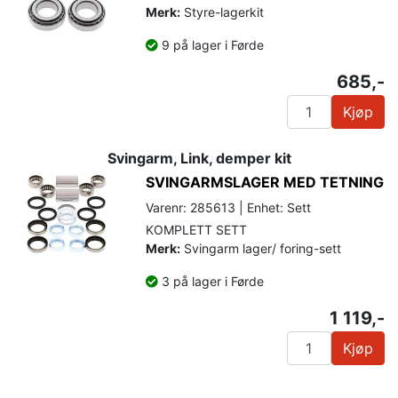
Merk:
Styre-lagerkit
9 på lager i Førde
685,-
Kjøp
Svingarm, Link, demper kit
SVINGARMSLAGER MED TETNING
Varenr: 285613 | Enhet: Sett
KOMPLETT SETT
Merk:
Svingarm lager/ foring-sett
3 på lager i Førde
1 119,-
Kjøp