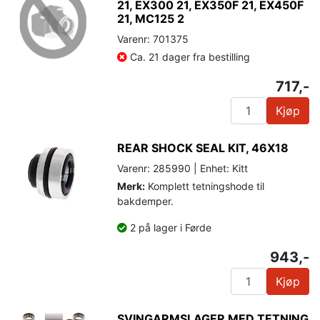
21, EX300 21, EX350F 21, EX450F
21, MC125 2
Varenr: 701375
Ca. 21 dager fra bestilling
717,-
Kjøp
REAR SHOCK SEAL KIT, 46X18
Varenr: 285990 | Enhet: Kitt
Merk:
Komplett tetningshode til
bakdemper.
2 på lager i Førde
943,-
Kjøp
SVINGARMSLAGER MED TETNING