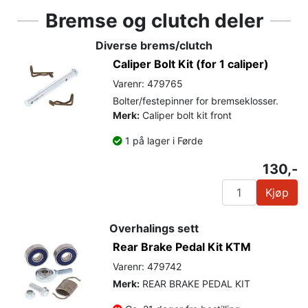
Bremse og clutch deler
Diverse brems/clutch
Caliper Bolt Kit (for 1 caliper)
Varenr: 479765
Bolter/festepinner for bremseklosser.
Merk:
Caliper bolt kit front
1 på lager i Førde
130,-
Kjøp
Overhalings sett
Rear Brake Pedal Kit KTM
Varenr: 479742
Merk:
REAR BRAKE PEDAL KIT