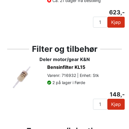
Ca. 21 dager fra bestilling
623,-
Kjøp
Filter og tilbehør
Deler motor/gear K&N
Bensinfilter KL15
Varenr: 716932 | Enhet: Stk
2 på lager i Førde
148,-
Kjøp