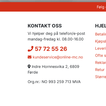
Følg
KONTAKT OSS
HJE
Vi hjelper deg på telefon/e-post
Betali
mandag-fredag kl. 08.00-16.00
Kjøps
57 72 55 26
Lever
Ofte s
kundeservice@online-mc.no
Rekla
Indre Hornnesvika 2, 6809
Retur
Førde
Større
Org.nr.: NO 993 259 713 MVA