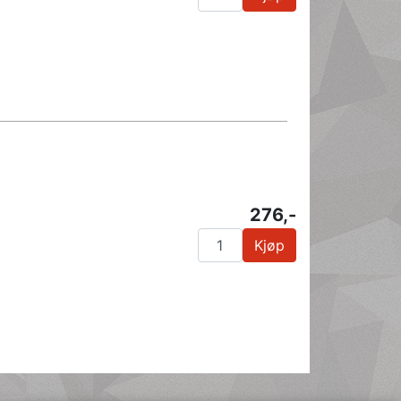
276,-
Kjøp