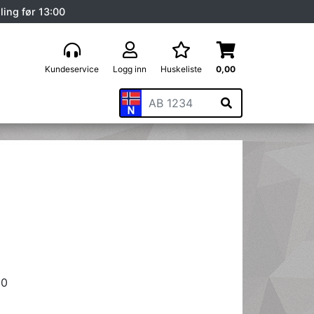
ling før 13:00
Kundeservice
Logg inn
Huskeliste
0,00
50