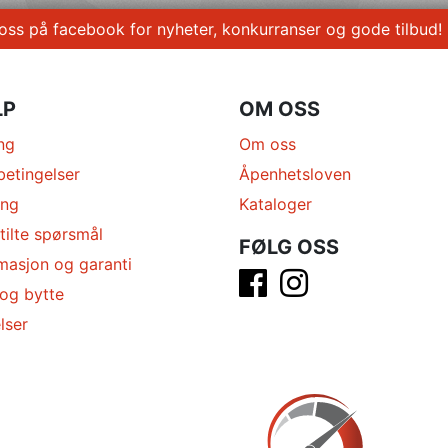
 oss på facebook for nyheter, konkurranser og gode tilbud!
LP
OM OSS
ng
Om oss
betingelser
Åpenhetsloven
ing
Kataloger
tilte spørsmål
FØLG OSS
masjon og garanti
 og bytte
lser