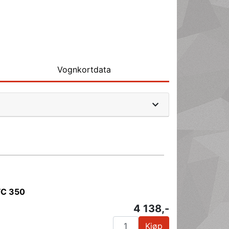
Vognkortdata
FC 350
4 138,-
Kjøp