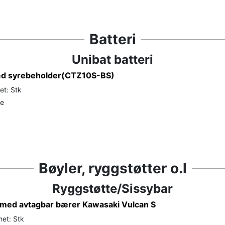
Batteri
Unibat batteri
ed syrebeholder(CTZ10S-BS)
et: Stk
de
Bøyler, ryggstøtter o.l
Ryggstøtte/Sissybar
t med avtagbar bærer Kawasaki Vulcan S
het: Stk