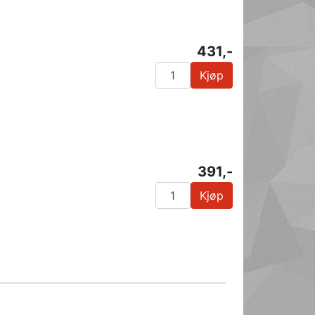
431,-
Kjøp
391,-
Kjøp