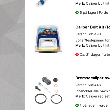
Merk:
Caliper bolt ki
5 på lager i Førde
Caliper Bolt Kit (f
Varenr: 605490
Bolter/festepinner fo
Merk:
Caliper bolt kit
Ca. 21 dager fra be
Bremsecaliper ov
Varenr: 605448
Inneholder alle paknin
Merk:
Caliper rep set
1 på lager i Førde