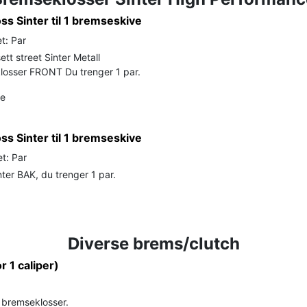
s Sinter til 1 bremseskive
t: Par
tt street Sinter Metall
losser FRONT Du trenger 1 par.
de
s Sinter til 1 bremseskive
t: Par
er BAK, du trenger 1 par.
Diverse brems/clutch
or 1 caliper)
r bremseklosser.