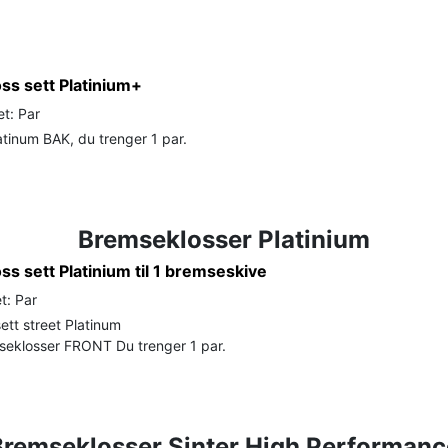
ss sett Platinium+
t: Par
tinum BAK, du trenger 1 par.
Bremseklosser Platinium
s sett Platinium til 1 bremseskive
t: Par
ett street Platinum
seklosser FRONT Du trenger 1 par.
Bremseklosser Sinter High Performanc