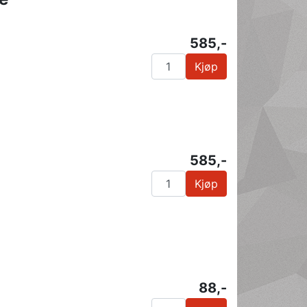
585,-
Kjøp
585,-
Kjøp
88,-