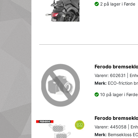
2 på lager i Førde
Ferodo bremseklos
Varenr: 602631 | Enhe
Merk:
ECO-friction b
10 på lager i Førde
Ferodo bremseklos
Varenr: 445058 | Enh
Merk:
Bemsekloss ECO