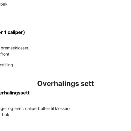
t bak
or 1 caliper)
r bremseklosser.
 front
stilling
Overhalings sett
erhalingssett
ger og evnt. caliperbolter(til klosser)
t bak