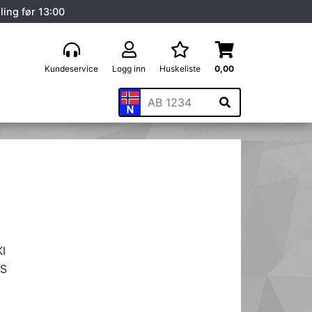
ling før 13:00
Kundeservice
Logg inn
Huskeliste
0,00
I
S