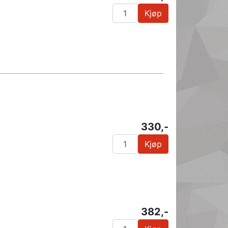
Kjøp
330,-
Kjøp
382,-