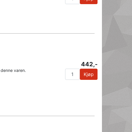
442,-
 denne varen.
Kjøp