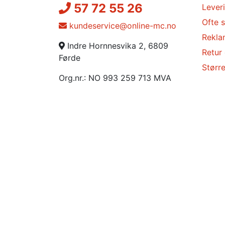
57 72 55 26
Lever
Ofte s
kundeservice@online-mc.no
Rekla
Indre Hornnesvika 2, 6809
Retur
Førde
Større
Org.nr.: NO 993 259 713 MVA