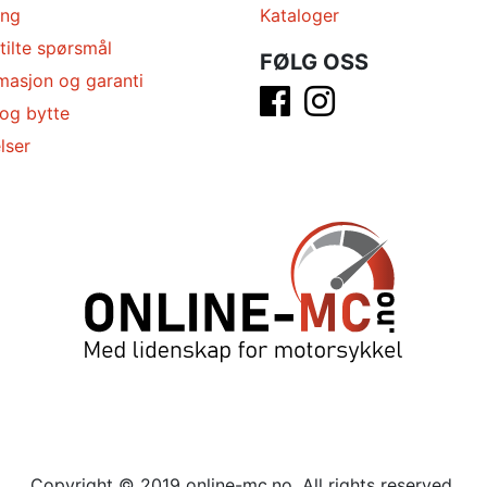
ing
Kataloger
tilte spørsmål
FØLG OSS
masjon og garanti
 og bytte
lser
Copyright © 2019 online-mc.no. All rights reserved.