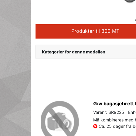
Produkter til 800 MT
Kategorier for denne modellen
Givi bagasjebrett
Varenr: SR9225 | Enh
Må kombineres med br
Ca. 25 dager fra be