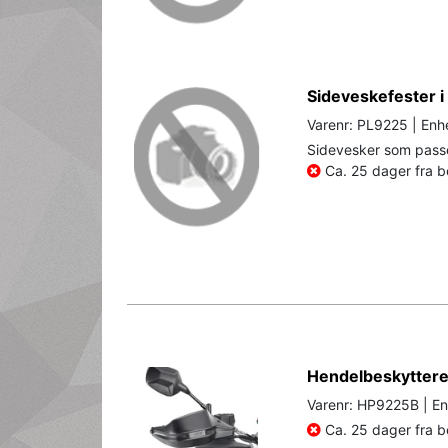
Sideveskefester i
Varenr: PL9225 | Enhe
Sidevesker som passe
Ca. 25 dager fra be
Hendelbeskyttere
Varenr: HP9225B | En
Ca. 25 dager fra be