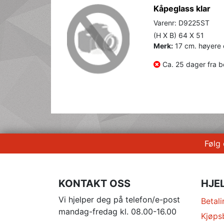
Kåpeglass klar
Varenr: D9225ST
(H X B) 64 X 51
Merk:
17 cm. høyere 
Ca. 25 dager fra be
Følg
KONTAKT OSS
HJE
Vi hjelper deg på telefon/e-post
Betali
mandag-fredag kl. 08.00-16.00
Kjøps