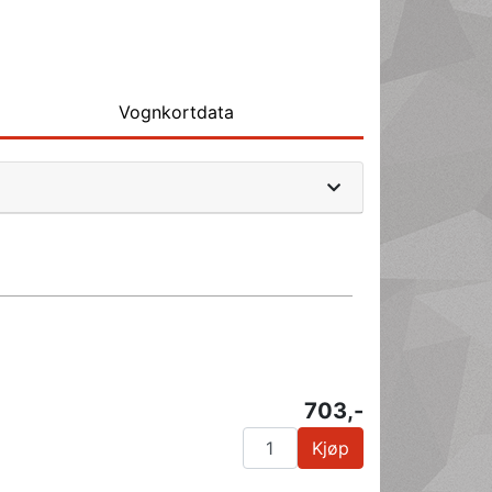
Vognkortdata
703,-
Kjøp