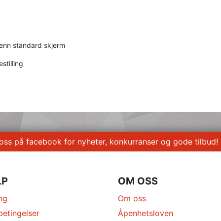
enn standard skjerm
stilling
 oss på facebook for nyheter, konkurranser og gode tilbud!
LP
OM OSS
ng
Om oss
betingelser
Åpenhetsloven