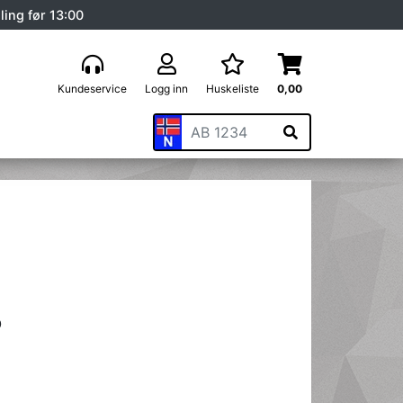
ling før 13:00
Kundeservice
Logg inn
Huskeliste
0,00
O