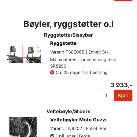
Bøyler, ryggstøtter o.l
Ryggstøtte/Sissybar
Ryggstøtte
Varenr: TS8206B | Enhet: Stk
Må monteres i sammenheng med
SR8206
Ca. 25 dager fra bestilling
3 933,-
Kjøp
Veltebøyle/Sliders
Veltebøyler Moto Guzzi
Varenr: TN8202 | Enhet: Par
1 på lager i Førde