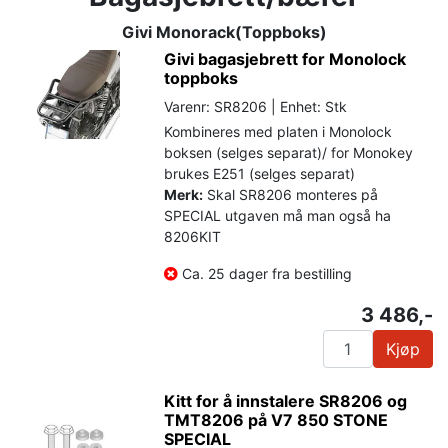
Givi Monorack(Toppboks)
Givi bagasjebrett for Monolock
toppboks
Varenr: SR8206 | Enhet: Stk
Kombineres med platen i Monolock
boksen (selges separat)/ for Monokey
brukes E251 (selges separat)
Merk:
Skal SR8206 monteres på
SPECIAL utgaven må man også ha
8206KIT
Ca. 25 dager fra bestilling
3 486,-
Kjøp
Kitt for å innstalere SR8206 og
TMT8206 på V7 850 STONE
SPECIAL