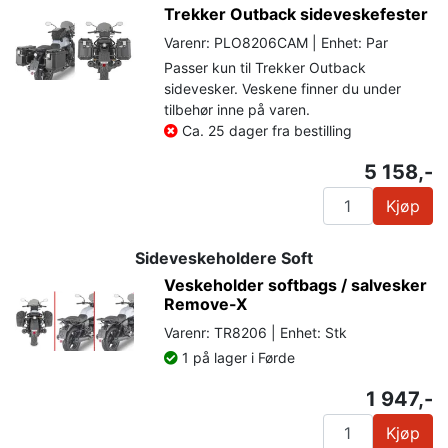
Trekker Outback sideveskefester
Varenr: PLO8206CAM | Enhet: Par
Passer kun til Trekker Outback
sidevesker. Veskene finner du under
tilbehør inne på varen.
Ca. 25 dager fra bestilling
5 158,-
Kjøp
Sideveskeholdere Soft
Veskeholder softbags / salvesker
Remove-X
Varenr: TR8206 | Enhet: Stk
1 på lager i Førde
1 947,-
Kjøp