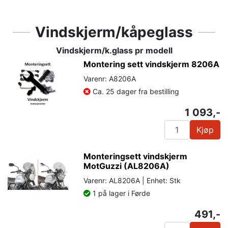
Vindskjerm/kåpeglass
Vindskjerm/k.glass pr modell
Montering sett vindskjerm 8206A
Varenr: A8206A
Ca. 25 dager fra bestilling
1 093,-
Kjøp
Monteringsett vindskjerm
MotGuzzi (AL8206A)
Varenr: AL8206A | Enhet: Stk
1 på lager i Førde
491,-