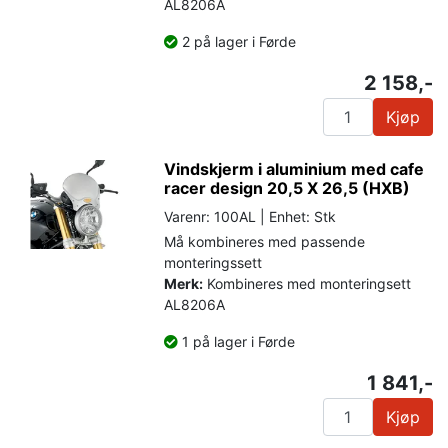
AL8206A
2 på lager i Førde
2 158,-
Kjøp
Vindskjerm i aluminium med cafe
racer design 20,5 X 26,5 (HXB)
Varenr: 100AL | Enhet: Stk
Må kombineres med passende
monteringssett
Merk:
Kombineres med monteringsett
AL8206A
1 på lager i Førde
1 841,-
Kjøp