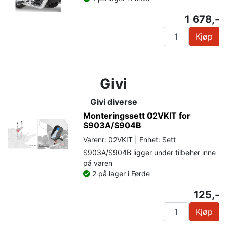
1 678,-
Kjøp
Givi
Givi diverse
Monteringssett 02VKIT for
S903A/S904B
Varenr: 02VKIT | Enhet: Sett
S903A/S904B ligger under tilbehør inne
på varen
2 på lager i Førde
125,-
Kjøp