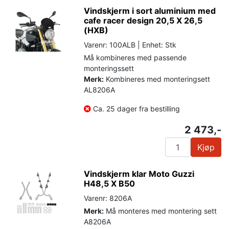
Vindskjerm i sort aluminium med
cafe racer design 20,5 X 26,5
(HXB)
Varenr: 100ALB | Enhet: Stk
Må kombineres med passende
monteringssett
Merk:
Kombineres med monteringsett
AL8206A
Ca. 25 dager fra bestilling
2 473,-
Kjøp
Vindskjerm klar Moto Guzzi
H48,5 X B50
Varenr: 8206A
Merk:
Må monteres med montering sett
A8206A