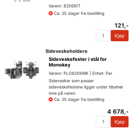
Varenr: 8206KIT
Ca. 25 dager fra bestilling
121,-
Kjøp
Sideveskeholdere
Sideveskefester i stål for
Monokey
Varenr: PLO8206MK | Enhet: Par
Sidevesker som passer
sideveskefestene ligger under tilbehør
inne på varen.
Ca. 25 dager fra bestilling
4 678,-
Kjøp