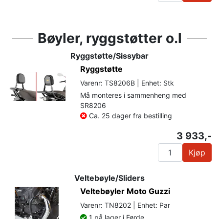
Bøyler, ryggstøtter o.l
Ryggstøtte/Sissybar
Ryggstøtte
Varenr: TS8206B | Enhet: Stk
Må monteres i sammenheng med
SR8206
Ca. 25 dager fra bestilling
3 933,-
Kjøp
Veltebøyle/Sliders
Veltebøyler Moto Guzzi
Varenr: TN8202 | Enhet: Par
1 på lager i Førde