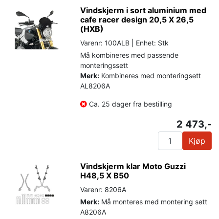
Vindskjerm i sort aluminium med
cafe racer design 20,5 X 26,5
(HXB)
Varenr: 100ALB | Enhet: Stk
Må kombineres med passende
monteringssett
Merk:
Kombineres med monteringsett
AL8206A
Ca. 25 dager fra bestilling
2 473,-
Kjøp
Vindskjerm klar Moto Guzzi
H48,5 X B50
Varenr: 8206A
Merk:
Må monteres med montering sett
A8206A