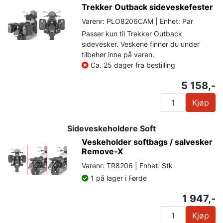
Trekker Outback sideveskefester
Varenr: PLO8206CAM | Enhet: Par
Passer kun til Trekker Outback
sidevesker. Veskene finner du under
tilbehør inne på varen.
Ca. 25 dager fra bestilling
5 158,-
Kjøp
Sideveskeholdere Soft
Veskeholder softbags / salvesker
Remove-X
Varenr: TR8206 | Enhet: Stk
1 på lager i Førde
1 947,-
Kjøp