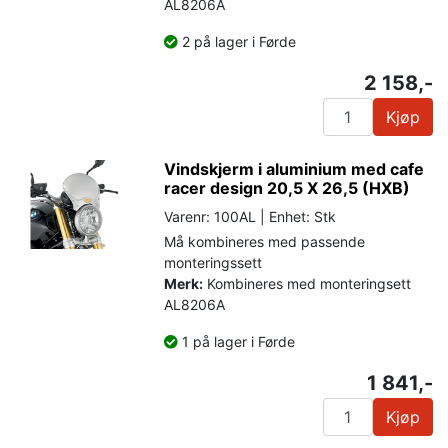
AL8206A
2 på lager i Førde
2 158,-
Kjøp
Vindskjerm i aluminium med cafe
racer design 20,5 X 26,5 (HXB)
Varenr: 100AL | Enhet: Stk
Må kombineres med passende
monteringssett
Merk:
Kombineres med monteringsett
AL8206A
1 på lager i Førde
1 841,-
Kjøp