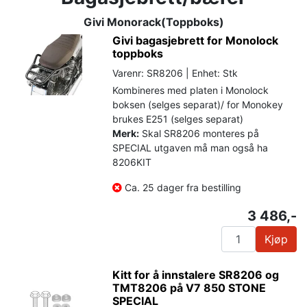
Givi Monorack(Toppboks)
Givi bagasjebrett for Monolock
toppboks
Varenr: SR8206 | Enhet: Stk
Kombineres med platen i Monolock
boksen (selges separat)/ for Monokey
brukes E251 (selges separat)
Merk:
Skal SR8206 monteres på
SPECIAL utgaven må man også ha
8206KIT
Ca. 25 dager fra bestilling
3 486,-
Kjøp
Kitt for å innstalere SR8206 og
TMT8206 på V7 850 STONE
SPECIAL