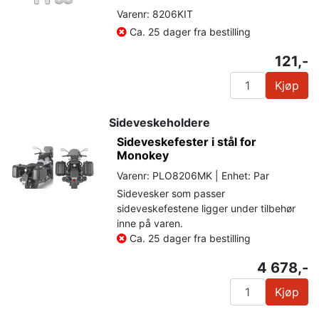
Varenr: 8206KIT
Ca. 25 dager fra bestilling
121,-
Kjøp
Sideveskeholdere
Sideveskefester i stål for
Monokey
Varenr: PLO8206MK | Enhet: Par
Sidevesker som passer
sideveskefestene ligger under tilbehør
inne på varen.
Ca. 25 dager fra bestilling
4 678,-
Kjøp