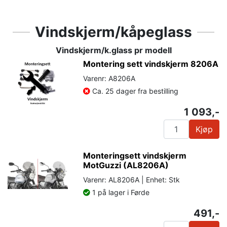
Vindskjerm/kåpeglass
Vindskjerm/k.glass pr modell
Montering sett vindskjerm 8206A
Varenr: A8206A
Ca. 25 dager fra bestilling
1 093,-
Kjøp
Monteringsett vindskjerm
MotGuzzi (AL8206A)
Varenr: AL8206A | Enhet: Stk
1 på lager i Førde
491,-