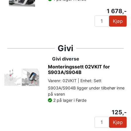
1 678,-
Kjøp
Givi
Givi diverse
Monteringssett 02VKIT for
S903A/S904B
Varenr: 02VKIT | Enhet: Sett
S903A/S904B ligger under tilbehør inne
på varen
2 på lager i Førde
125,-
Kjøp