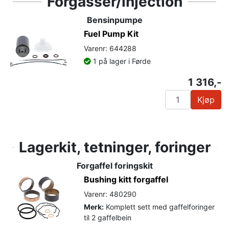
Forgasser/injection
Bensinpumpe
Fuel Pump Kit
Varenr: 644288
1 på lager i Førde
1 316,-
Kjøp
Lagerkit, tetninger, foringer
Forgaffel foringskit
Bushing kitt forgaffel
Varenr: 480290
Merk:
Komplett sett med gaffelforinger
til 2 gaffelbein