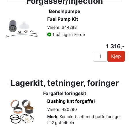
Forgasser/injection
Bensinpumpe
Fuel Pump Kit
Varenr: 644288
1 på lager i Førde
1 316,-
Kjøp
Lagerkit, tetninger, foringer
Forgaffel foringskit
Bushing kitt forgaffel
Varenr: 480290
Merk:
Komplett sett med gaffelforinger
til 2 gaffelbein