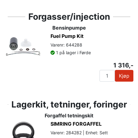
Forgasser/injection
Bensinpumpe
Fuel Pump Kit
Varenr: 644288
1 på lager i Førde
1 316,-
Kjøp
Lagerkit, tetninger, foringer
Forgaffel tetningskit
SIMRING FORGAFFEL
Varenr: 284282 | Enhet: Sett