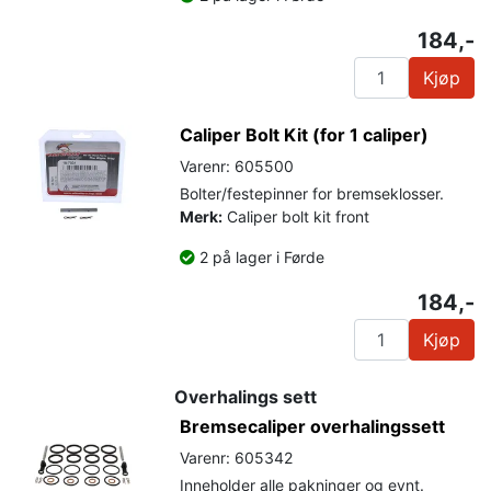
184,-
Kjøp
Caliper Bolt Kit (for 1 caliper)
Varenr: 605500
Bolter/festepinner for bremseklosser.
Merk:
Caliper bolt kit front
2 på lager i Førde
184,-
Kjøp
Overhalings sett
Bremsecaliper overhalingssett
Varenr: 605342
Inneholder alle pakninger og evnt.