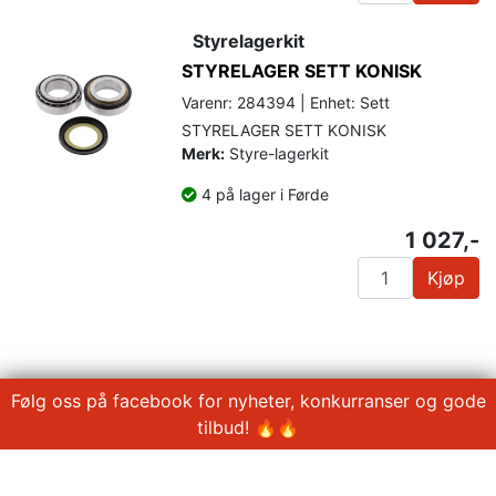
Styrelagerkit
STYRELAGER SETT KONISK
Varenr: 284394 | Enhet: Sett
STYRELAGER SETT KONISK
Merk:
Styre-lagerkit
4 på lager i Førde
1 027,-
Kjøp
Følg oss på facebook for nyheter, konkurranser og gode
tilbud! 🔥🔥