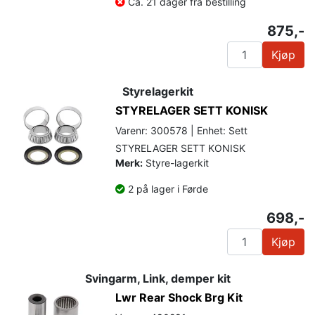
Ca. 21 dager fra bestilling
875,-
Kjøp
Styrelagerkit
STYRELAGER SETT KONISK
Varenr: 300578 | Enhet: Sett
STYRELAGER SETT KONISK
Merk:
Styre-lagerkit
2 på lager i Førde
698,-
Kjøp
Svingarm, Link, demper kit
Lwr Rear Shock Brg Kit