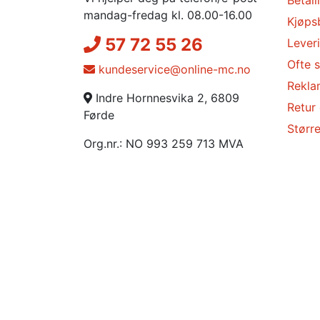
mandag-fredag kl. 08.00-16.00
Kjøps
57 72 55 26
Lever
Ofte s
kundeservice@online-mc.no
Rekla
Indre Hornnesvika 2, 6809
Retur
Førde
Større
Org.nr.: NO 993 259 713 MVA