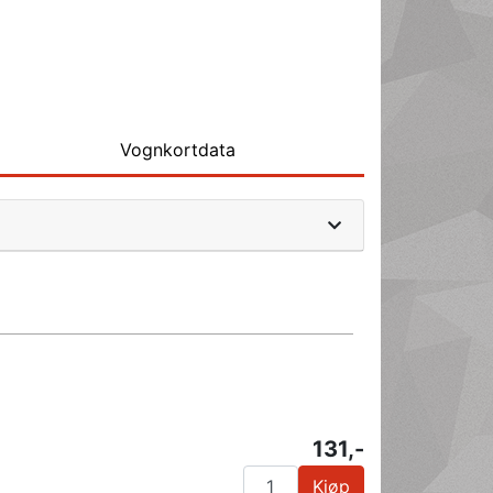
Vognkortdata
131,-
Kjøp