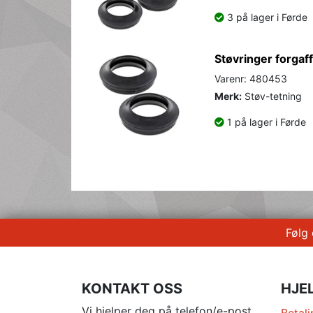
3 på lager i Førde
Støvringer forgaff
Varenr: 480453
Merk:
Støv-tetning
1 på lager i Førde
Følg
KONTAKT OSS
HJE
Vi hjelper deg på telefon/e-post
Betali