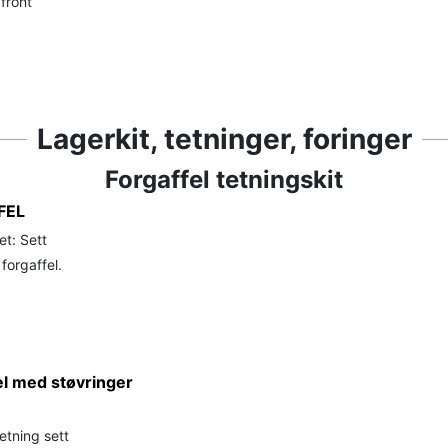
 front
Lagerkit, tetninger, foringer
Forgaffel tetningskit
FEL
t: Sett
 forgaffel.
el med støvringer
etning sett