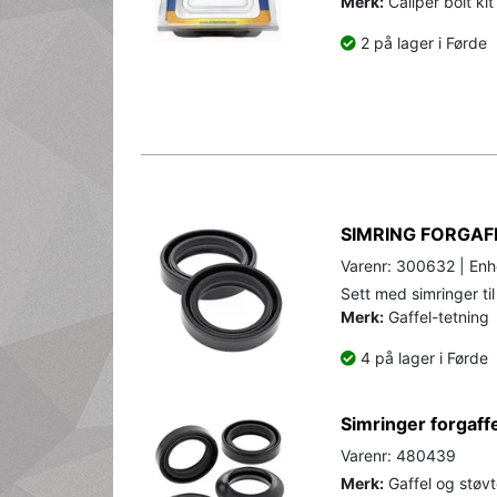
Merk:
Caliper bolt kit
2 på lager i Førde
SIMRING FORGAF
Varenr: 300632 | Enhe
Sett med simringer til
Merk:
Gaffel-tetning
4 på lager i Førde
Simringer forgaff
Varenr: 480439
Merk:
Gaffel og støvt