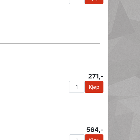
271,-
Kjøp
564,-