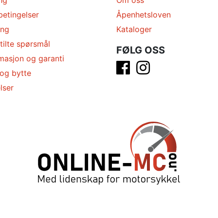
betingelser
Åpenhetsloven
ing
Kataloger
tilte spørsmål
FØLG OSS
masjon og garanti
 og bytte
lser