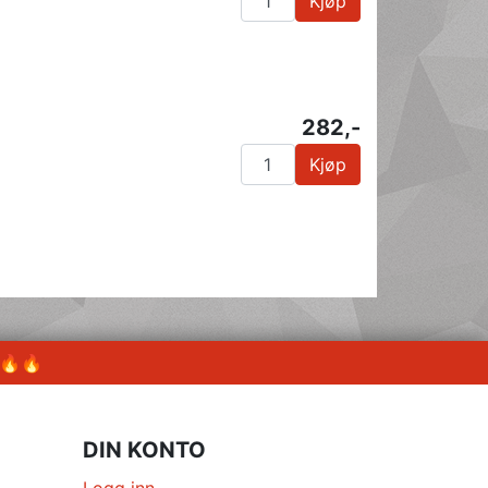
Kjøp
282,-
Kjøp
 🔥🔥
DIN KONTO
Logg inn