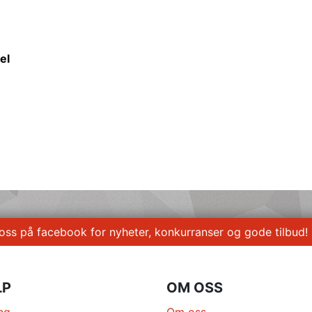
el
 oss på facebook for nyheter, konkurranser og gode tilbud!
LP
OM OSS
ng
Om oss