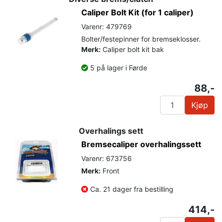
Caliper Bolt Kit (for 1 caliper)
Varenr: 479769
Bolter/festepinner for bremseklosser.
Merk:
Caliper bolt kit bak
5 på lager i Førde
88,-
Kjøp
Overhalings sett
Bremsecaliper overhalingssett
Varenr: 673756
Merk:
Front
Ca. 21 dager fra bestilling
414,-