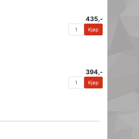
435,-
Kjøp
394,-
Kjøp