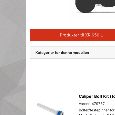
Produkter til XR 650 L
Kategorier for denne modellen
Caliper Bolt Kit (f
Varenr: 479767
Bolter/festepinner fo