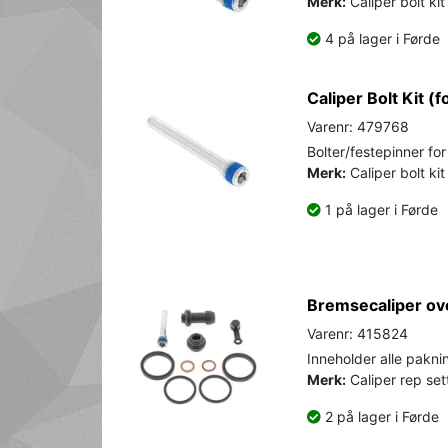
Merk:
Caliper bolt kit
4 på lager i Førde
Caliper Bolt Kit (f
Varenr: 479768
Bolter/festepinner fo
Merk:
Caliper bolt ki
1 på lager i Førde
Bremsecaliper ov
Varenr: 415824
Inneholder alle pakning
Merk:
Caliper rep sett
2 på lager i Førde