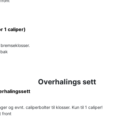
 front
or 1 caliper)
r bremseklosser.
t bak
Overhalings sett
erhalingssett
er og evnt. caliperbolter til klosser. Kun til 1 caliper!
 front