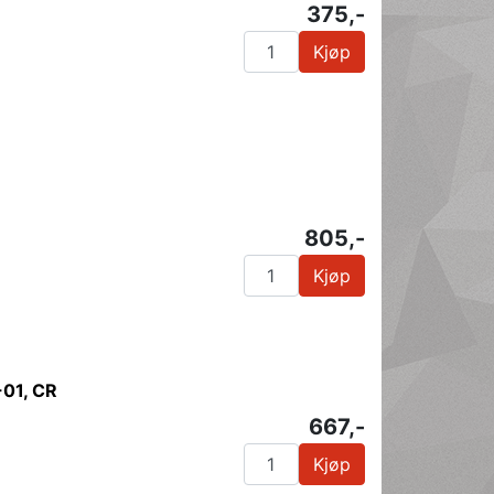
375,-
Kjøp
805,-
Kjøp
-01, CR
667,-
Kjøp