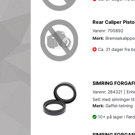
Rear Caliper Pis
Varenr: 700892
Merk:
Bremsekalipper
Ca. 21 dager fra be
SIMRING FORGAF
Varenr: 284321 | Enhe
Sett med simringer til
Merk:
Gaffel-tetning
10+ på lager i Før
SIMRING FORGAF