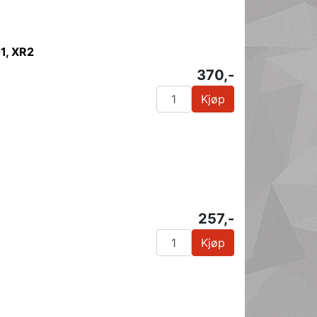
1, XR2
370,-
Kjøp
257,-
Kjøp