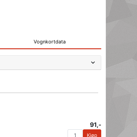
Vognkortdata
91,-
Kjøp