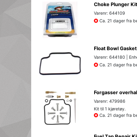
Choke Plunger Ki
Varenr: 644109
Ca. 21 dager fra be
Float Bowl Gasket
Varenr: 644180 | Enh
Ca. 21 dager fra be
Forgasser overhal
Varenr: 479986
Kit til 1 kjøretøy.
Ca. 21 dager fra be
Fuel Tap Repair Ki