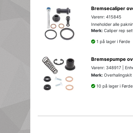
Bremsecaliper ov
Varenr: 415845
Inneholder alle paknin
Merk:
Caliper rep set
1 på lager i Førde
Bremsepumpe ove
Varenr: 348917 | Enhe
Merk:
Overhalingskit
10 på lager i Førde