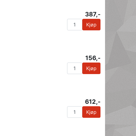
387,-
Kjøp
156,-
Kjøp
612,-
Kjøp