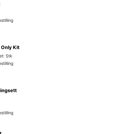
t
stilling
 Only Kit
et: Stk
stilling
ingsett
stilling
t