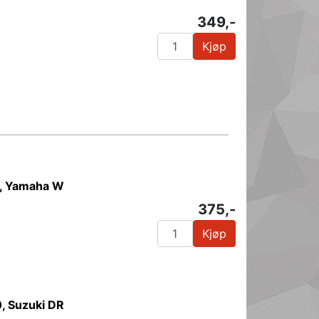
349,-
Kjøp
, Yamaha W
375,-
Kjøp
 Suzuki DR