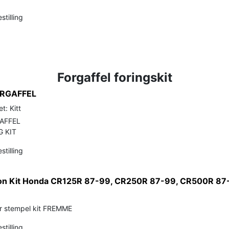
stilling
Forgaffel foringskit
ORGAFFEL
t: Kitt
AFFEL
 KIT
stilling
ston Kit Honda CR125R 87-99, CR250R 87-99, CR500R 87
r stempel kit FREMME
stilling