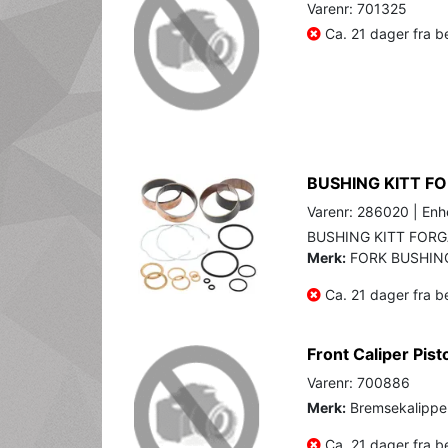
Varenr: 701325
Ca. 21 dager fra be
BUSHING KITT F
Varenr: 286020 | Enhe
BUSHING KITT FORG
Merk:
FORK BUSHING
Ca. 21 dager fra be
Front Caliper Pi
Varenr: 700886
Merk:
Bremsekalippe
Ca. 21 dager fra be