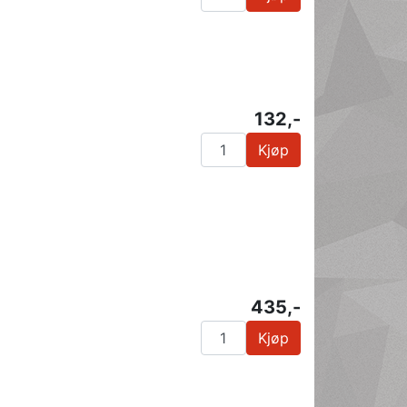
132,-
Kjøp
435,-
Kjøp