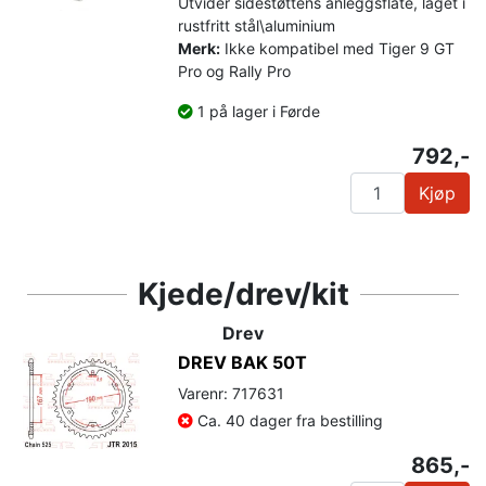
Utvider sidestøttens anleggsflate, laget i
rustfritt stål\aluminium
Merk:
Ikke kompatibel med Tiger 9 GT
Pro og Rally Pro
1 på lager i Førde
792,-
Kjøp
Kjede/drev/kit
Drev
DREV BAK 50T
Varenr: 717631
Ca. 40 dager fra bestilling
865,-