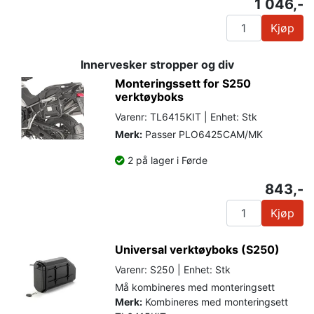
1 046,-
Kjøp
Innervesker stropper og div
Monteringssett for S250
verktøyboks
Varenr: TL6415KIT | Enhet: Stk
Merk:
Passer PLO6425CAM/MK
2 på lager i Førde
843,-
Kjøp
Universal verktøyboks (S250)
Varenr: S250 | Enhet: Stk
Må kombineres med monteringsett
Merk:
Kombineres med monteringsett