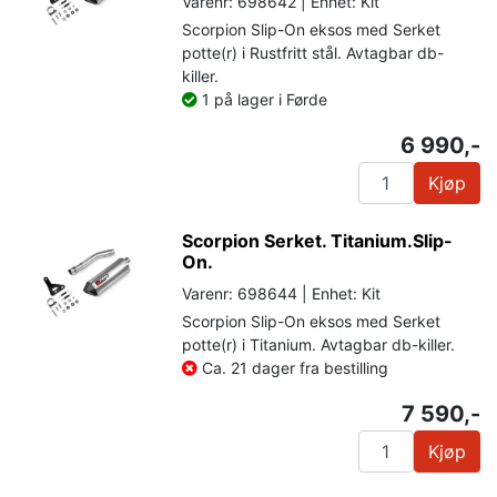
Varenr: 698642 | Enhet: Kit
Scorpion Slip-On eksos med Serket
potte(r) i Rustfritt stål. Avtagbar db-
killer.
1 på lager i Førde
6 990,-
Kjøp
Scorpion Serket. Titanium.Slip-
On.
Varenr: 698644 | Enhet: Kit
Scorpion Slip-On eksos med Serket
potte(r) i Titanium. Avtagbar db-killer.
Ca. 21 dager fra bestilling
7 590,-
Kjøp