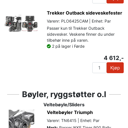
Trekker Outback sideveskefester
Varenr: PLO6425CAM | Enhet: Par
Passer kun til Trekker Outback
sidevesker. Veskene finner du under
tilbehør inne på varen.
2 på lager i Førde
4 612,-
Kjøp
Bøyler, ryggstøtter o.l
Veltebøyle/Sliders
Veltebøyler Triumph
Varenr: TN6415 | Enhet: Par
Merk:
Passer IKKE Tiger 900 Rally