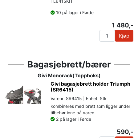
TL6415KIT
10 på lager i Førde
1 480,-
Kjøp
Bagasjebrett/bærer
Givi Monorack(Toppboks)
Givi bagasjebrett holder Triumph
(SR6415)
Varenr: SR6415 | Enhet: Stk
Kombineres med brett som ligger under
tilbehør inne på varen.
2 på lager i Førde
590,-