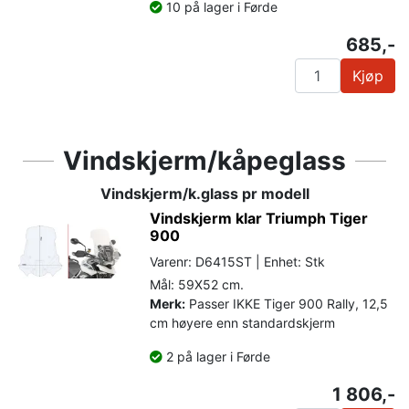
10 på lager i Førde
685,-
Kjøp
Vindskjerm/kåpeglass
Vindskjerm/k.glass pr modell
Vindskjerm klar Triumph Tiger
900
Varenr: D6415ST | Enhet: Stk
Mål: 59X52 cm.
Merk:
Passer IKKE Tiger 900 Rally, 12,5
cm høyere enn standardskjerm
2 på lager i Førde
1 806,-