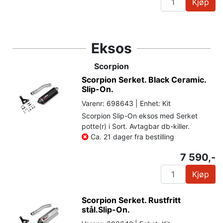
Kjøp
Eksos
Scorpion
Scorpion Serket. Black Ceramic.
Slip-On.
Varenr: 698643 | Enhet: Kit
Scorpion Slip-On eksos med Serket
potte(r) i Sort. Avtagbar db-killer.
Ca. 21 dager fra bestilling
7 590,-
Kjøp
Scorpion Serket. Rustfritt
stål.Slip-On.