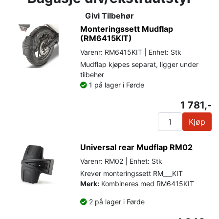
Givi Tilbehør
Monteringssett Mudflap
(RM6415KIT)
Varenr: RM6415KIT | Enhet: Stk
Mudflap kjøpes separat, ligger under
tilbehør
1 på lager i Førde
1 781,-
Kjøp
Universal rear Mudflap RM02
Varenr: RM02 | Enhet: Stk
Krever monteringssett RM___KIT
Merk:
Kombineres med RM6415KIT
2 på lager i Førde