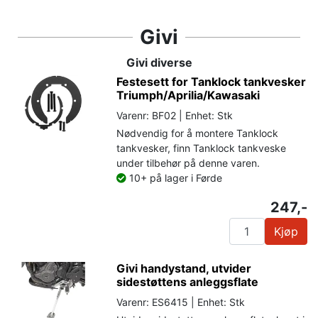
Givi
Givi diverse
Festesett for Tanklock tankvesker
Triumph/Aprilia/Kawasaki
Varenr: BF02 | Enhet: Stk
Nødvendig for å montere Tanklock
tankvesker, finn Tanklock tankveske
under tilbehør på denne varen.
10+ på lager i Førde
247,-
Kjøp
Givi handystand, utvider
sidestøttens anleggsflate
Varenr: ES6415 | Enhet: Stk