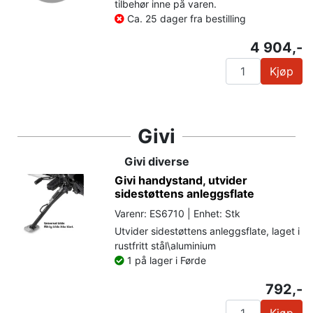
tilbehør inne på varen.
Ca. 25 dager fra bestilling
4 904,-
Kjøp
Givi
Givi diverse
Givi handystand, utvider
sidestøttens anleggsflate
Varenr: ES6710 | Enhet: Stk
Utvider sidestøttens anleggsflate, laget i
rustfritt stål\aluminium
1 på lager i Førde
792,-
Kjøp