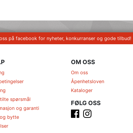
 oss på facebook for nyheter, konkurranser og gode tilbud!
LP
OM OSS
ng
Om oss
betingelser
Åpenhetsloven
ing
Kataloger
tilte spørsmål
FØLG OSS
masjon og garanti
 og bytte
lser