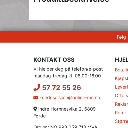
Følg
KONTAKT OSS
HJE
Vi hjelper deg på telefon/e-post
Betali
mandag-fredag kl. 08.00-16.00
Kjøps
57 72 55 26
Lever
Ofte s
kundeservice@online-mc.no
Rekla
Indre Hornnesvika 2, 6809
Retur
Førde
Større
Org.nr.: NO 993 259 713 MVA