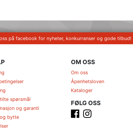
 oss på facebook for nyheter, konkurranser og gode tilbud!
LP
OM OSS
ng
Om oss
betingelser
Åpenhetsloven
ing
Kataloger
tilte spørsmål
FØLG OSS
masjon og garanti
 og bytte
lser