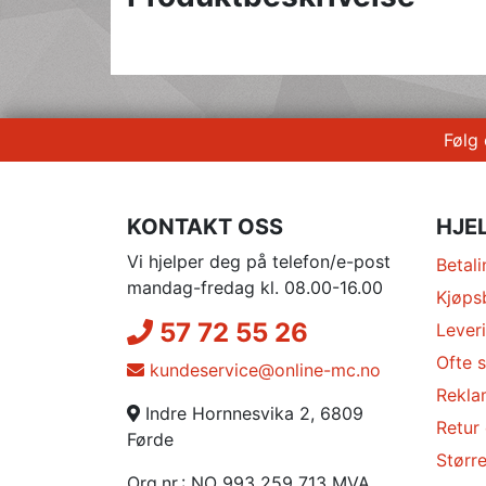
Følg
KONTAKT OSS
HJE
Vi hjelper deg på telefon/e-post
Betali
mandag-fredag kl. 08.00-16.00
Kjøps
57 72 55 26
Lever
Ofte s
kundeservice@online-mc.no
Rekla
Indre Hornnesvika 2, 6809
Retur
Førde
Større
Org.nr.: NO 993 259 713 MVA