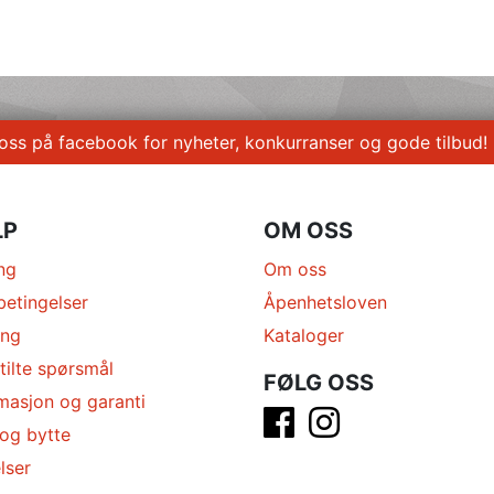
 oss på facebook for nyheter, konkurranser og gode tilbud!
LP
OM OSS
ng
Om oss
betingelser
Åpenhetsloven
ing
Kataloger
tilte spørsmål
FØLG OSS
masjon og garanti
 og bytte
lser