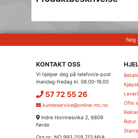
Følg
KONTAKT OSS
HJE
Vi hjelper deg på telefon/e-post
Betali
mandag-fredag kl. 08.00-16.00
Kjøps
57 72 55 26
Lever
Ofte s
kundeservice@online-mc.no
Rekla
Indre Hornnesvika 2, 6809
Retur
Førde
Større
Org.nr.: NO 993 259 713 MVA