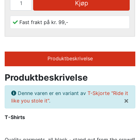
Kjøp
Fast frakt på kr. 99,-
Produktbeskrivelse
Produktbeskrivelse
Denne varen er en variant av
T-Skjorte "Ride it
×
like you stole it"
.
T-Shirts
Quality garments, all black - stand out from the crowd!