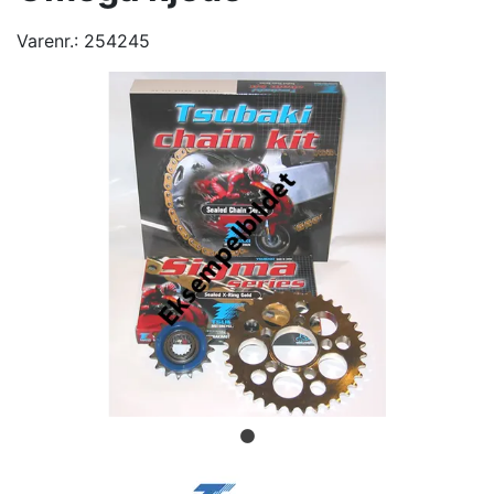
Varenr.:
254245