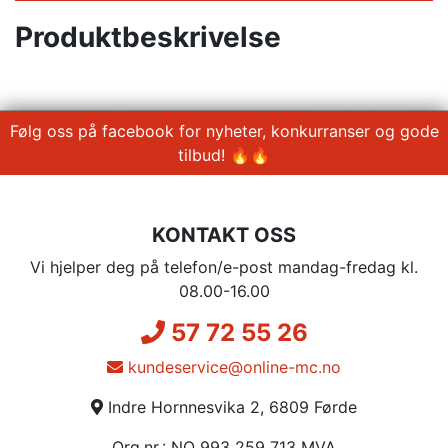
Produktbeskrivelse
Følg oss på facebook for nyheter, konkurranser og gode
tilbud! 🔥🔥
KONTAKT OSS
Vi hjelper deg på telefon/e-post mandag-fredag kl.
08.00-16.00
57 72 55 26
kundeservice@online-mc.no
Indre Hornnesvika 2, 6809 Førde
Org.nr.: NO 993 259 713 MVA