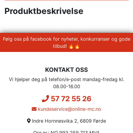
Produktbeskrivelse
Følg oss på facebook for nyheter, konkurranser og gode
tilbud! 🔥🔥
KONTAKT OSS
Vi hjelper deg på telefon/e-post mandag-fredag kl.
08.00-16.00
57 72 55 26
kundeservice@online-mc.no
Indre Hornnesvika 2, 6809 Førde
Org.nr.: NO 993 259 713 MVA